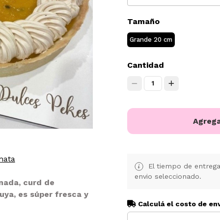
Tamaño
Grande 20 cm
Cantidad
1
Agrega
nata
El tiempo de entreg
envio seleccionado.
nada, curd de
ya, es súper fresca y
Calculá el costo de en