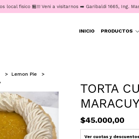
 local fisico 🏪!!! Veni a visitarnos ➡️ Garibaldi 1665, Ing. M
INICIO
PRODUCTOS
S
Lemon Pie
A
TORTA C
MARACUY
$45.000,00
Ver cuotas y descuento