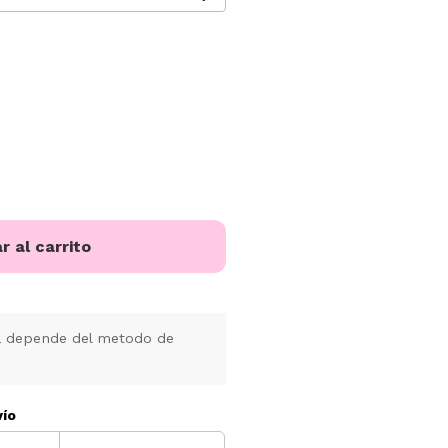
r al carrito
a depende del metodo de
vío